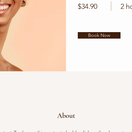
$34.90
2 h
Book Now
About